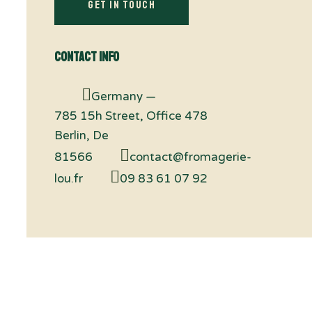
Contact Info
Germany —
785 15h Street, Office 478
Berlin, De
81566
contact@fromagerie-
lou.fr
09 83 61 07 92