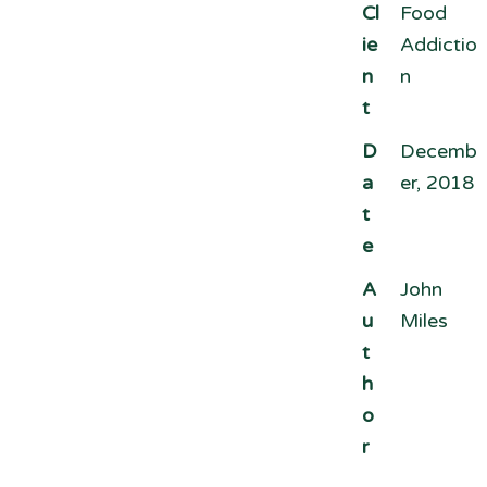
Cl
Food
ie
Addictio
n
n
t
D
Decemb
a
er, 2018
t
e
A
John
u
Miles
t
h
o
r